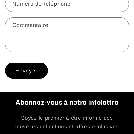
Numéro de téléphone
a
i
r
Commentaire
e
d
e
c
o
Envoyer
n
t
a
c
Abonnez-vous à notre infolettre
t
Soyez le premier à être informé des
nouvelles collections et offres exclusives.