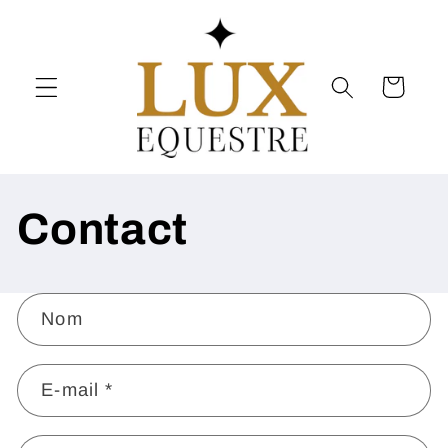
et
passer
au
contenu
Panier
Contact
F
Nom
o
r
m
E-mail
*
u
l