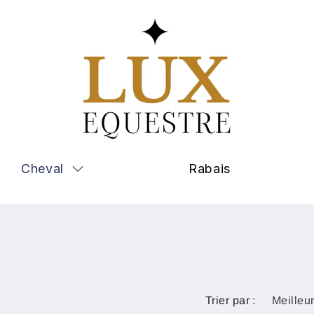
Cheval
Rabais
Trier par :