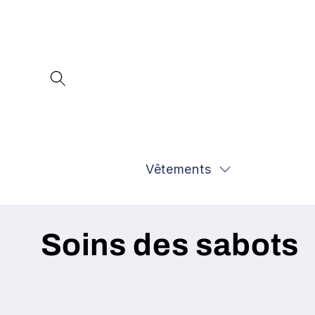
et
passer
au
contenu
Vêtements
C
Soins des sabots
o