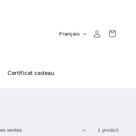
L
Connexion
Panier
Français
a
n
g
u
Certificat cadeau
e
1 produit