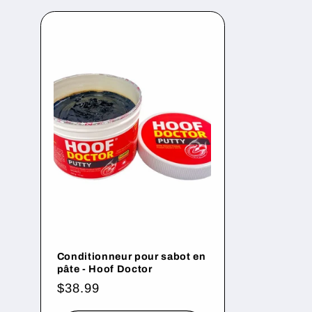
l
l
e
c
t
i
o
Conditionneur pour sabot en
pâte - Hoof Doctor
n
Prix
$38.99
habituel