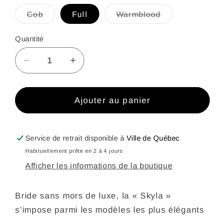
Variante
Variante
Cob
Full
Warmblood
épuisée
épuisée
ou
ou
indisponible
indisponible
Quantité
Réduire
Augmenter
la
la
quantité
quantité
de
de
Ajouter au panier
Bride
Bride
sans
sans
mors
mors
Service de retrait disponible à
Ville de Québec
Skylar
Skylar
Habituellement prête en 2 à 4 jours
Afficher les informations de la boutique
Bride sans mors de luxe, la « Skyla »
s’impose parmi les modèles les plus élégants