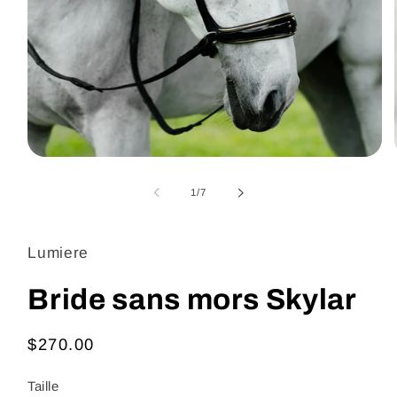
Ouvrir
le
média
de
1
/
7
1
dans
une
fenêtre
Lumiere
modale
Bride sans mors Skylar
Prix
$270.00
habituel
Taille