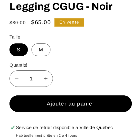
Legging CGUG - Noir
Prix
Prix
$65.00
$80.00
En vente
habituel
promotionnel
Taille
S
M
Quantité
Réduire
Augmenter
la
la
quantité
quantité
de
de
Ajouter au panier
Legging
Legging
CGUG
CGUG
-
-
Service de retrait disponible à
Ville de Québec
Noir
Noir
Habituellement prête en 2 à 4 jours