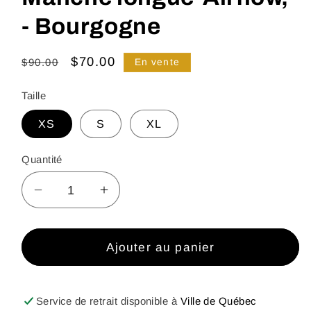
- Bourgogne
Prix
Prix
$70.00
$90.00
En vente
habituel
promotionnel
Taille
XS
S
XL
Quantité
Réduire
Augmenter
la
la
quantité
quantité
de
de
Ajouter au panier
Manche
Manche
longue
longue
&#39;Airflow,
&#39;Airflow,
Service de retrait disponible à
Ville de Québec