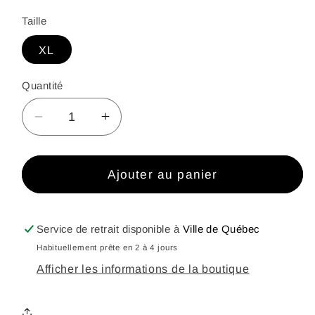
habituel
promotionnel
Taille
XL
Quantité
Réduire
Augmenter
la
la
quantité
quantité
de
de
Ajouter au panier
Manche
Manche
longue
longue
&#39;Half
&#39;Half
Service de retrait disponible à
Ville de Québec
Snap&#39;-
Snap&#39;-
Habituellement prête en 2 à 4 jours
Bleu
Bleu
Afficher les informations de la boutique
pâle
pâle