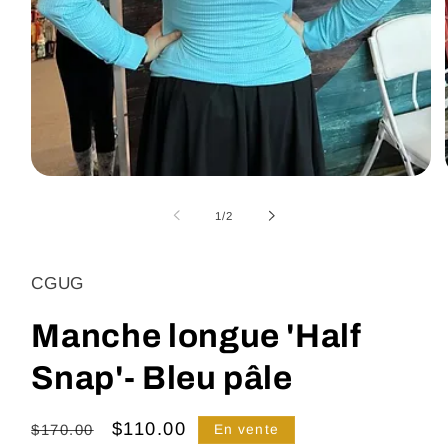
Ouvrir
le
média
de
1
/
2
1
dans
une
fenêtre
CGUG
modale
Manche longue 'Half
Snap'- Bleu pâle
Prix
Prix
$110.00
$170.00
En vente