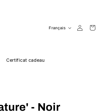
L
Connexion
Panier
Français
a
n
g
u
Certificat cadeau
e
ture' - Noir