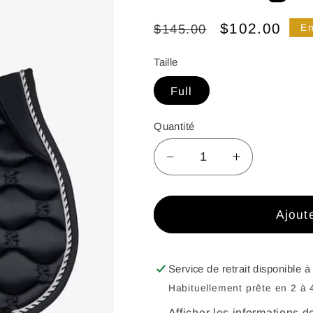
Prix
Prix
$102.00
$145.00
En
habituel
promotionne
Taille
Full
Quantité
Réduire
Augmenter
la
la
quantité
quantité
de
de
Ajout
Saut
Saut
&#39;Signature&#39;
&#39;Signa
-
-
Service de retrait disponible 
Noir
Noir
Habituellement prête en 2 à 
Afficher les informations d