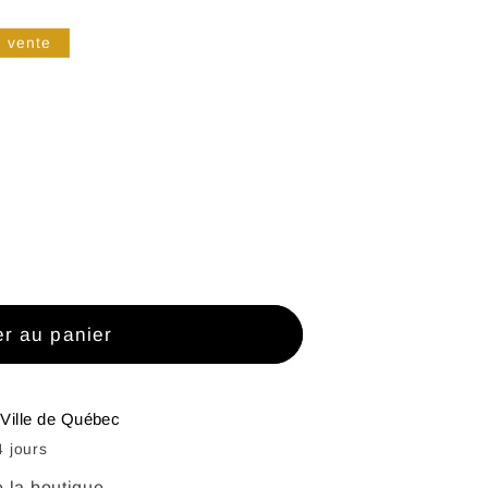
 vente
l
er au panier
ture&#39;
à
Ville de Québec
4 jours
e la boutique