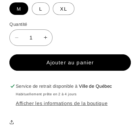
M
L
XL
Quantité
Réduire
Augmenter
la
la
quantité
quantité
de
de
Ajouter au panier
Veste
Veste
CGUG
CGUG
-
-
Service de retrait disponible à
Ville de Québec
Ambre
Ambre
Habituellement prête en 2 à 4 jours
Afficher les informations de la boutique